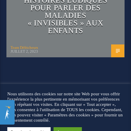
HISTOIRES LUDIQUES
POUR PARLER DES
MALADIES
« INVISIBLES » AUX
ENFANTS
Team Défricheurs
JUILLET 2, 2023
© 2026 Les défricheurs |
Mentions légales
Nous utilisons des cookies sur notre site Web pour vous offrir
l'expérience la plus pertinente en mémorisant vos préférences
et en répétant vos visites. En cliquant sur « Tout accepter »,
vous consentez à l'utilisation de TOUS les cookies. Cependant,
vous pouvez visiter « Paramètres des cookies » pour fournir un
consentement contrôlé.