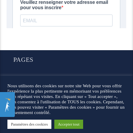
PAGES
© 2026 Les défricheurs |
Mentions légales
Nous utilisons des cookies sur notre site Web pour vous offrir
l'expérience la plus pertinente en mémorisant vos préférences
et en répétant vos visites. En cliquant sur « Tout accepter »,
vous consentez à l'utilisation de TOUS les cookies. Cependant,
vous pouvez visiter « Paramètres des cookies » pour fournir un
consentement contrôlé.
Paramètres des cookies
Accepter tout