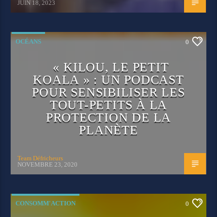
JUIN 18, 2023
OCÉANS
0
« KILOU, LE PETIT
KOALA » : UN PODCAST
POUR SENSIBILISER LES
TOUT-PETITS À LA
PROTECTION DE LA
PLANÈTE
Team Défricheurs
NOVEMBRE 23, 2020
CONSOMM'ACTION
0