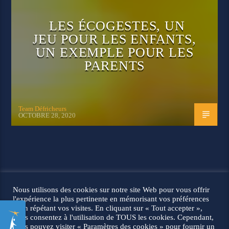
LES ÉCOGESTES, UN
JEU POUR LES ENFANTS,
UN EXEMPLE POUR LES
PARENTS
Team Défricheurs
OCTOBRE 28, 2020
© 2026 Les défricheurs |
Mentions légales
Nous utilisons des cookies sur notre site Web pour vous offrir
l'expérience la plus pertinente en mémorisant vos préférences
et en répétant vos visites. En cliquant sur « Tout accepter »,
vous consentez à l'utilisation de TOUS les cookies. Cependant,
vous pouvez visiter « Paramètres des cookies » pour fournir un