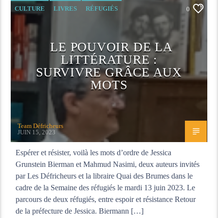
CULTURE
LIVRES
RÉFUGIÉS
0
RENCONTRE
LE POUVOIR DE LA
LITTÉRATURE :
SURVIVRE GRÂCE AUX
MOTS
Team Défricheurs
JUIN 15, 2023
Espérer et résister, voilà les mots d’ordre de Jessica
Grunstein Bierman et Mahmud Nasimi, deux auteurs invités
par Les Défricheurs et la libraire Quai des Brumes dans le
cadre de la Semaine des réfugiés le mardi 13 juin 2023. Le
parcours de deux réfugiés, entre espoir et résistance Retour
de la préfecture de Jessica. Biermann […]