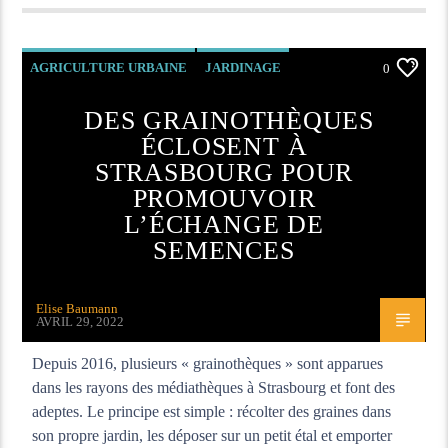
AGRICULTURE URBAINE
JARDINAGE
0
MÉDIATHÈQUE
DES GRAINOTHÈQUES
ÉCLOSENT À
STRASBOURG POUR
PROMOUVOIR
L’ÉCHANGE DE
SEMENCES
Elise Baumann
AVRIL 29, 2022
Depuis 2016, plusieurs « grainothèques » sont apparues
dans les rayons des médiathèques à Strasbourg et font des
adeptes. Le principe est simple : récolter des graines dans
son propre jardin, les déposer sur un petit étal et emporter