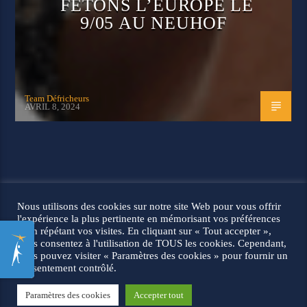
FÊTONS L’EUROPE LE
9/05 AU NEUHOF
Team Défricheurs
AVRIL 8, 2024
© 2026 Les défricheurs |
Mentions légales
Nous utilisons des cookies sur notre site Web pour vous offrir
l'expérience la plus pertinente en mémorisant vos préférences
et en répétant vos visites. En cliquant sur « Tout accepter »,
vous consentez à l'utilisation de TOUS les cookies. Cependant,
vous pouvez visiter « Paramètres des cookies » pour fournir un
consentement contrôlé.
Paramètres des cookies
Accepter tout