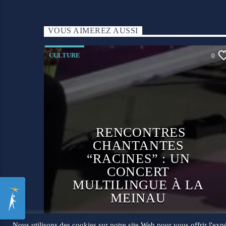
VOUS AIMEREZ AUSSI
CULTURE
0
RENCONTRES
CHANTANTES
“RACINES” : UN
CONCERT
MULTILINGUE À LA
MEINAU
Nous utilisons des cookies sur notre site Web pour vous offrir l'exp