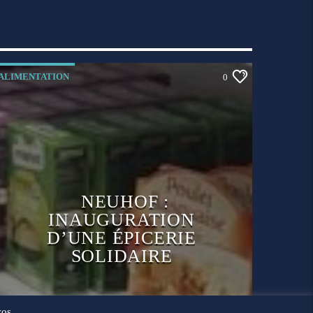
ALIMENTATION
0
NEUHOF :
INAUGURATION
D’UNE ÉPICERIE
SOLIDAIRE
vos