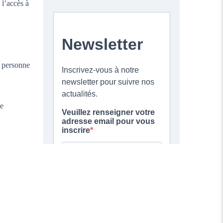
 l’accès à
e personne
me